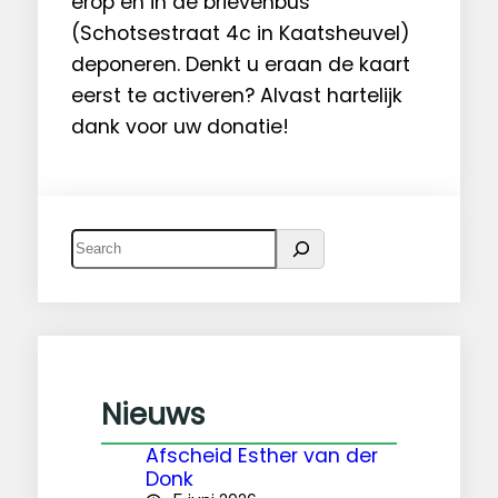
erop en in de brievenbus
(Schotsestraat 4c in Kaatsheuvel)
deponeren. Denkt u eraan de kaart
eerst te activeren? Alvast hartelijk
dank voor uw donatie!
Z
o
e
k
e
n
Nieuws
Afscheid Esther van der
Donk