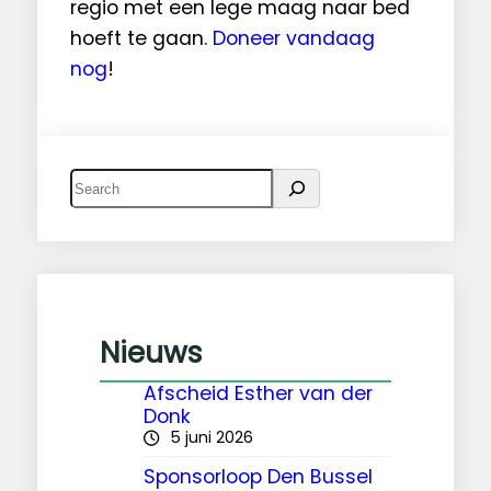
regio met een lege maag naar bed
hoeft te gaan.
Doneer vandaag
nog
!
Z
o
e
k
e
n
Nieuws
Afscheid Esther van der
Donk
5 juni 2026
Sponsorloop Den Bussel