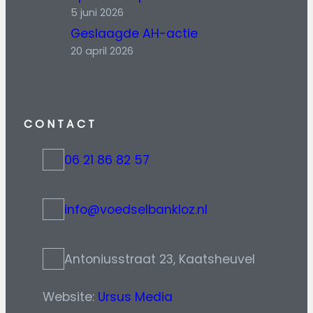
5 juni 2026
Geslaagde AH-actie
20 april 2026
CONTACT
06 21 86 82 57
t
e
l
:
9
info@voedselbankloz.nl
8
m
4
a
1
i
1
l
2
t
Antoniusstraat 23, Kaatsheuvel
3
o
4
:
5
i
6
n
Website:
Ursus Media
f
o