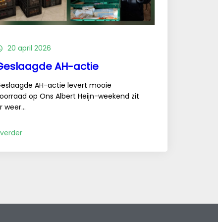
20 april 2026
Geslaagde AH-actie
eslaagde AH-actie levert mooie
oorraad op Ons Albert Heijn-weekend zit
r weer…
:
 verder
Geslaagde
AH-
actie