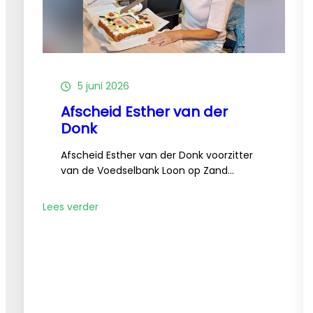
5 juni 2026
Afscheid Esther van der
Donk
Afscheid Esther van der Donk voorzitter
van de Voedselbank Loon op Zand…
:
Lees verder
Afscheid
Esther
van
der
Donk