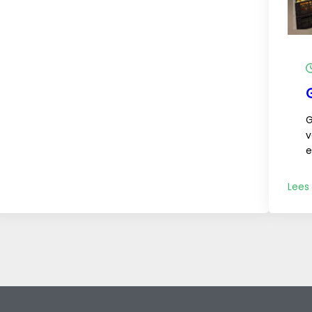
G
v
e
Lees