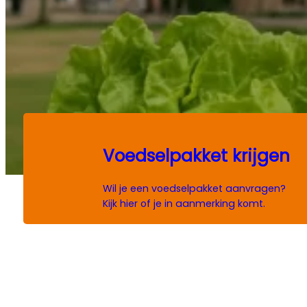
Voedselpakket krijgen
Wil je een voedselpakket aanvragen?
Kijk hier of je in aanmerking komt.