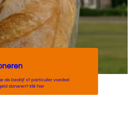
oneren
 je als bedrijf of particulier voedsel
geld doneren? Klik hier