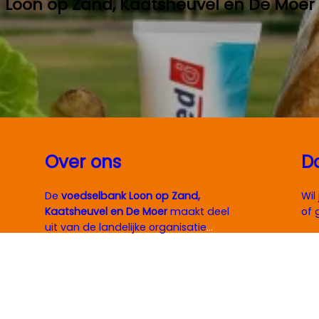
Loon op Zand, Kaatsheuvel en De Moer
Over ons
D
De
voedselbank Loon op Zand,
Wil
Kaatsheuvel en De Moer
maakt deel
of 
uit van de landelijke organisatie
Voedselbanken Nederland