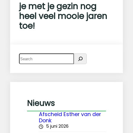
je met je gezin nog
heel veel mooie jaren
toe!
Z
o
e
k
e
n
Nieuws
Afscheid Esther van der
Donk
5 juni 2026