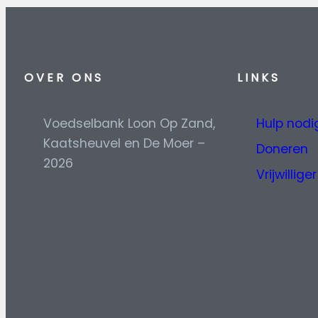
OVER ONS
L
INKS
Voedselbank Loon Op Zand,
Hulp nodi
Kaatsheuvel en De Moer –
Doneren
2026
Vrijwillig