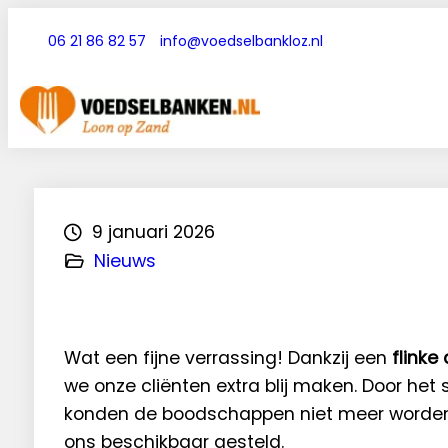
Ga
06 21 86 82 57
info@voedselbankloz.nl
naar
t
m
e
a
de
l
i
:
l
inhoud
9
t
8
o
4
:
1
i
1
n
2
f
3
o
4
@
5
t
9 januari 2026
6
r
i
Nieuws
p
z
z
y
.
c
o
Wat een fijne verrassing! Dankzij een
flinke
m
we onze cliënten extra blij maken. Door he
konden de boodschappen niet meer worde
ons beschikbaar gesteld.