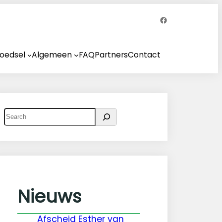
Facebook
oedsel
Algemeen
FAQ
Partners
Contact
Z
o
e
k
e
n
Nieuws
Afscheid Esther van